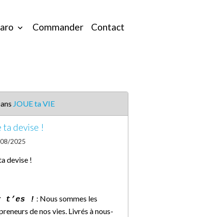
taro
Commander
Contact
ans
JOUE ta VIE
 ta devise !
/08/2025
ta devise !
: Nous sommes les
r t’es !
preneurs de nos vies. Livrés à nous-