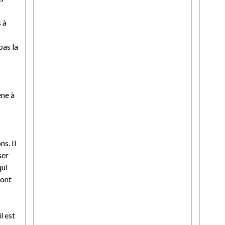
 à
pas la
ène à
s. Il
ser
qui
 ont
l est