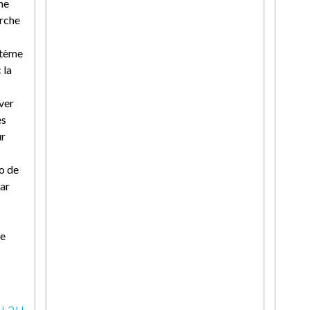
ne
arche
stème
 la
uver
es
ur
ro de
par
te
u au