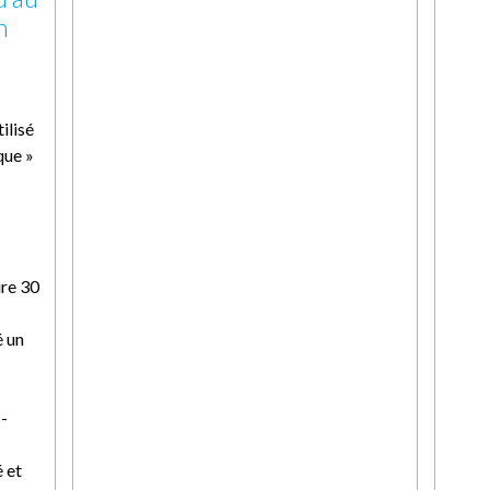
n
ilisé
que »
ure 30
é un
-
 et