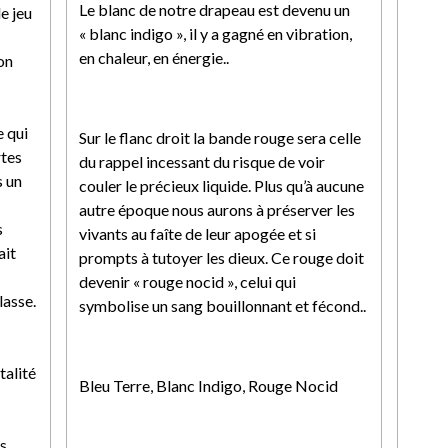
Le blanc de notre drapeau est devenu un
le jeu
« blanc indigo », il y a gagné en vibration,
en chaleur, en énergie..
on
e qui
Sur le flanc droit la bande rouge sera celle
rtes
du rappel incessant du risque de voir
s un
couler le précieux liquide. Plus qu’à aucune
autre époque nous aurons à préserver les
s
vivants au faîte de leur apogée et si
ait
prompts à tutoyer les dieux. Ce rouge doit
devenir « rouge nocid », celui qui
lasse.
symbolise un sang bouillonnant et fécond..
italité
Bleu Terre, Blanc Indigo, Rouge Nocid
s