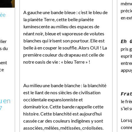
mêmes
précie
A gauche une bande bleue : c’est le bleu de
née
en ext
la planète Terre, cette belle planète
luminescente au milieu des espaces de
néant noir, bleue et vaporeuse de volutes
blanches qui irisent son pourtour. Elle est
lier
Eh 
belle à en couper le souffle. Alors OUI ! La
s du
pris 
première couleur du drapeau est celle de
esprit
notre oasis de vie : « bleu Terre » !
ent
entre
ce
appuy
Au milieu une bande blanche : la blanchité
est le liant de nos siècles de civilisation
Fra
u en
occidentale expansionniste et
le frè
dominatrice. Cette bande rappelle cette
7
s’iel 
histoire. Cette blanchité est aujourd’hui
Lorsq
cassée car des couleurs indigènes y sont
conne
associées, mêlées, métissées, créolisées.