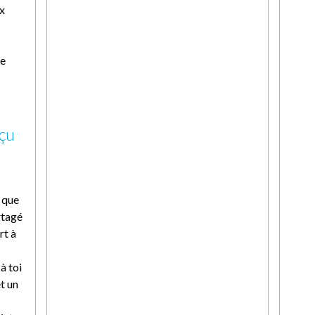
ux
te
çu
 que
rtagé
rt à
à toi
t un