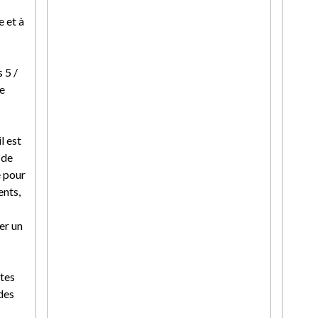
e et à
 5 /
e
l est
 de
 pour
ents,
er un
stes
des