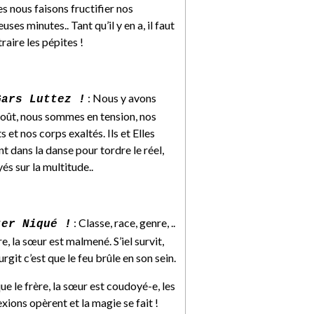
 nous faisons fructifier nos
uses minutes.. Tant qu’il y en a, il faut
raire les pépites !
: Nous y avons
Gars Luttez !
goût, nous sommes en tension, nos
s et nos corps exaltés. Ils et Elles
nt dans la danse pour tordre le réel,
és sur la multitude..
: Classe, race, genre, ..
ter Niqué !
re, la sœur est malmené. S’iel survit,
surgit c’est que le feu brûle en son sein.
ue le frère, la sœur est coudoyé-e, les
xions opèrent et la magie se fait !