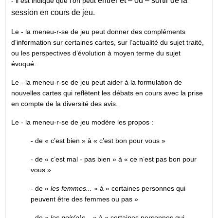
entrer et – ou – sortir de la
- il est indiqué que l'on peut
session en cours de jeu.
Le - la meneu-r-se de jeu peut donner des compléments
d’information sur certaines cartes, sur l’actualité du sujet traité,
ou les perspectives d’évolution à moyen terme du sujet
évoqué.
Le - la meneu-r-se de jeu peut aider à la formulation de
nouvelles cartes qui reflètent les débats en cours avec la prise
en compte de la diversité des avis.
Le - la meneu-r-se de jeu modère les propos :
- de « c’est bien » à « c’est bon pour vous »
- de « c’est mal - pas bien » à « ce n’est pas bon pour
vous »
- de «
les femmes...
» à « certaines personnes qui
peuvent être des femmes ou pas »
- de «
les noir(e)s...
» à « certaines personnes qui